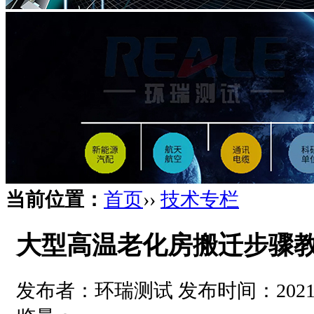
当前位置：
首页
››
技术专栏
大型高温老化房搬迁步骤
发布者：环瑞测试 发布时间：2021-05-