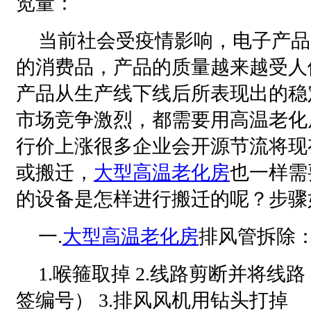
览量：
当前社会受疫情影响，电子产品
的消费品，产品的质量越来越受人
产品从生产线下线后所表现出的稳
市场竞争激烈，都需要用高温老化
行价上涨很多企业会开源节流将现
或搬迁，
大型高温老化房
也一样需
的设备是怎样进行搬迁的呢？步骤
一.
大型高温老化房
排风管拆除
1.喉箍取掉 2.线路剪断并将线
签编号） 3.排风风机用钻头打掉