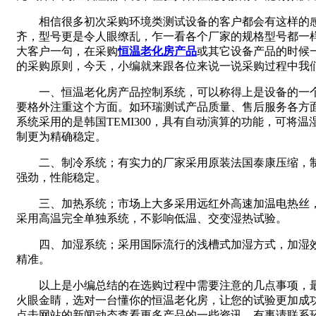
相信很多初次采购环境类测试设备的客户都会有这样的
齐，型号更是令人眼缭乱，乍一看各个厂家的规格型号都一
大客户一句，在采购
恒温老化房产品
或其它设备产品的时候
的采购原则，今天，小编就来跟各位来说一说采购过程中我
一、
恒温老化房产品控制系统，可以称得上是设备的一
要格外注重这个方面。如环瑞测试产品质量、售后服务各方
系统采用的是韩国TEMI300，具有自动演算的功能，可将
制更为精确稳定。
二、制冷系统；有实力的厂家采用原装法国泰康压缩，
强劲，性能稳定。
三、加热系统；市场上大多采用远红外高速加温电热丝
采用高温完全单独系统，不影响低温、交变湿热试验。
四、加湿系统；采用国际流行的浅槽式加湿方式，加湿
精准。
以上是小编总结的在选购过程中需要注意的几点事项，
火眼金睛，选对一台懂你的恒温老化房，让您的试验更加成
点击网站的新闻动态查看更多产品的一些资讯，有事请联系