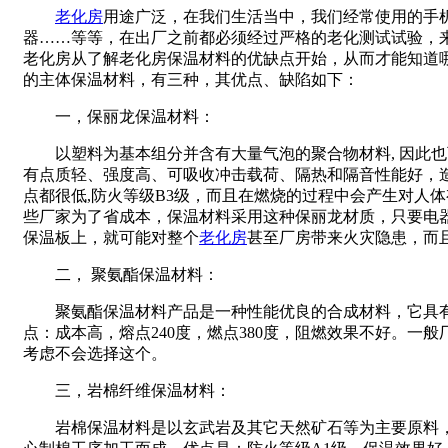
老化房
用途广泛，在我们生活当中，我们经常使用的手
器……等等，在出厂之前都必须经过严格的老化测试试验，
老化房从了解老化房保温材料的优缺点开始，从而才能知道
的主体保温材料，有三种，其优点、缺陷如下：
一，保丽龙
保温材料
：
以塑料为基本组分并含有大量气泡的聚合物材料, 因此
有点质轻、强度高、可吸收冲击载荷、隔热和隔音性能好，
点都很低,防火等级B3级，而且在燃烧的过程中会产生对人体有
些厂家为了省成本，保温材料采用这种保丽龙材质，只要电
保温板上，就可能对整个
老化房
甚至厂房带来火灾隐患，而
二， 聚氨酯
保温材料
：
聚氨酯保温材料产品是一种性能优良的合成材料，它具有
点：成本高，熔点240度，燃点380度，阻燃效果不好。一
考虑不会选择这个。
三，岩棉纤维
保温材料
：
岩棉保温
材料
是以玄武岩及其它天然矿石等为主要原料