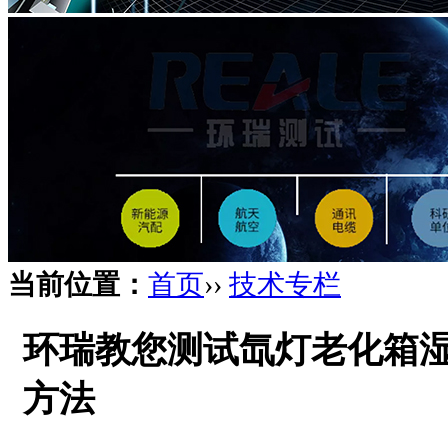
当前位置：
首页
››
技术专栏
环瑞教您测试氙灯老化箱
方法