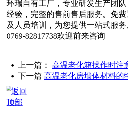
环瑞自有工厂，专业研发生产团队
经验，完整的售前售后服务。免费
及人员培训，为您提供一站式服务
0769-82817738欢迎前来咨询
上一篇：
高温老化箱操作时注
下一篇
高温老化房墙体材料的