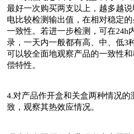
最好一次购买两支以上，越多越说
电比较检测输出值，在相对稳定的
一致性。若进一步检测，可在24h
录，一天内一般都有高、中、低3
可以较全面地观察产品的一致性和
偿特性。
4.对产品作开盒和关盒两种情况的
致，观察其热效应情况。